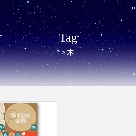
T
Tag
» 木